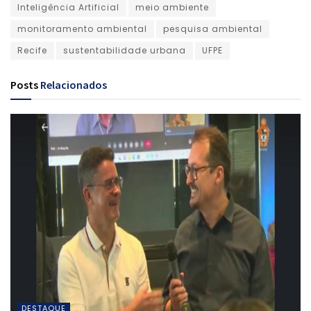
Inteligência Artificial
meio ambiente
monitoramento ambiental
pesquisa ambiental
Recife
sustentabilidade urbana
UFPE
Posts
Relacionados
DESTAQUE