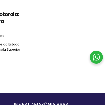
otorola:
ra
0
de do Estado
ola Superior
INVEST AMAZÔNIA BRASIL