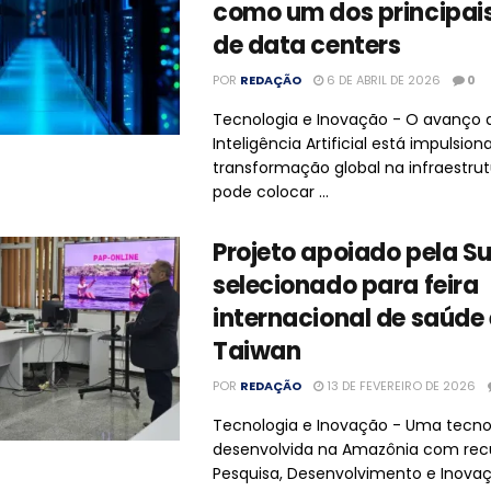
como um dos principais
de data centers
POR
REDAÇÃO
6 DE ABRIL DE 2026
0
Tecnologia e Inovação - O avanço 
Inteligência Artificial está impulsi
transformação global na infraestrutu
pode colocar ...
Projeto apoiado pela S
selecionado para feira
internacional de saúde
Taiwan
POR
REDAÇÃO
13 DE FEVEREIRO DE 2026
Tecnologia e Inovação - Uma tecno
desenvolvida na Amazônia com rec
Pesquisa, Desenvolvimento e Inova