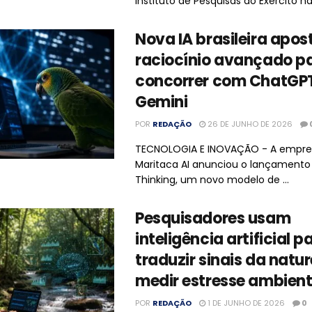
Instituto de Pesquisas do Exército na
Nova IA brasileira apo
raciocínio avançado p
concorrer com ChatGPT
Gemini
POR
REDAÇÃO
26 DE JUNHO DE 2026
TECNOLOGIA E INOVAÇÃO - A empresa
Maritaca AI anunciou o lançamento
Thinking, um novo modelo de ...
Pesquisadores usam
inteligência artificial p
traduzir sinais da natu
medir estresse ambient
POR
REDAÇÃO
1 DE JUNHO DE 2026
0