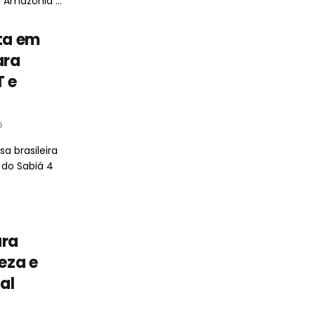
 Amazônia ...
sta em
ara
 e
0
 brasileira
 do Sabiá 4
ara
reza e
al