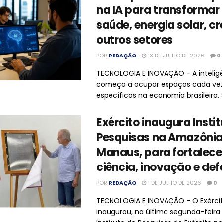
na IA para transformar
saúde, energia solar, cr
outros setores
POR
REDAÇÃO
13 DE JULHO DE 2026
0
TECNOLOGIA E INOVAÇÃO - A inteligên
começa a ocupar espaços cada ve
específicos na economia brasileira. S
Exército inaugura Insti
Pesquisas na Amazônia
Manaus, para fortalece
ciência, inovação e de
POR
REDAÇÃO
1 DE JULHO DE 2026
0
TECNOLOGIA E INOVAÇÃO - O Exército
inaugurou, na última segunda-feira 