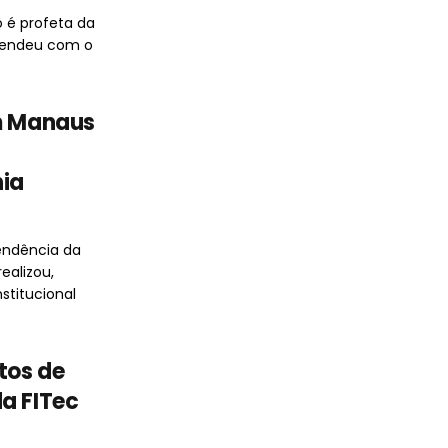
o é profeta da
prendeu com o
em Manaus
ia
endência da
ealizou,
nstitucional
tos de
a FITec