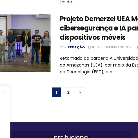
Lei de ...
Projeto Demerzel UEA M
cibersegurança e IA pa
dispositivos móveis
POR
REDAÇÃO
10 DE SETEMBRO DE 2025
Retomada da parceria A Universida
do Amazonas (UEA), por meio da Esc
de Tecnologia (EST), e a ...
1
2
Institucional