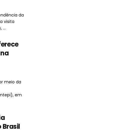
endência da
 visita
...
ferece
 na
or meio da
mtepi), em
ia
 Brasil