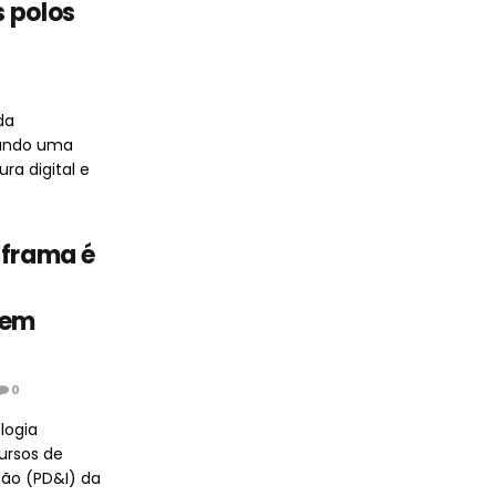
 polos
da
onando uma
ra digital e
uframa é
 em
0
logia
ursos de
ção (PD&I) da