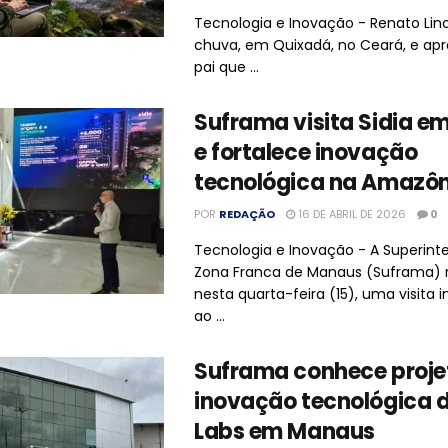
Tecnologia e Inovação - Renato Lin
chuva, em Quixadá, no Ceará, e a
pai que ...
Suframa visita Sidia 
e fortalece inovação
tecnológica na Amazôn
POR
REDAÇÃO
16 DE ABRIL DE 2026
0
Tecnologia e Inovação - A Superint
Zona Franca de Manaus (Suframa) r
nesta quarta-feira (15), uma visita i
ao ...
Suframa conhece proje
inovação tecnológica d
Labs em Manaus