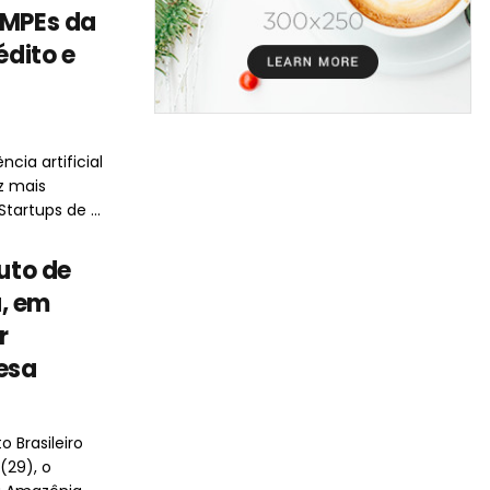
 MPEs da
édito e
cia artificial
z mais
tartups de ...
tuto de
, em
r
fesa
 Brasileiro
(29), o