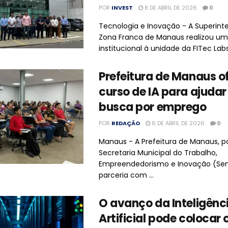
POR
INVEST
8 DE ABRIL DE 2026
0
Tecnologia e Inovação - A Superint
Zona Franca de Manaus realizou uma
institucional à unidade da FITec Labs, 
Prefeitura de Manaus o
curso de IA para ajudar
busca por emprego
POR
REDAÇÃO
6 DE ABRIL DE 2026
0
Manaus - A Prefeitura de Manaus, p
Secretaria Municipal do Trabalho,
Empreendedorismo e Inovação (Se
parceria com ...
O avanço da Inteligênc
Artificial pode colocar o