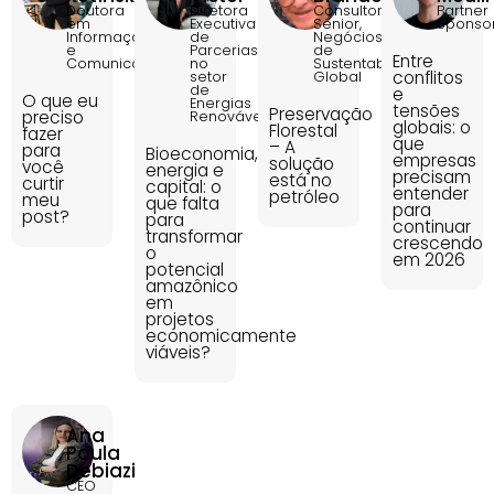
Doutora
Diretora
Consultor
Partner
em
Executiva
Sênior,
Sponso
Informação
de
Negócios
e
Parcerias
de
Entre
Comunicação
no
Sustentabilidade
conflitos
setor
Global
de
e
O que eu
Energias
tensões
Preservação
preciso
Renováveis
globais: o
Florestal
fazer
que
– A
para
Bioeconomia,
empresas
solução
você
energia e
precisam
está no
curtir
capital: o
entender
petróleo
meu
que falta
para
post?
para
continuar
transformar
crescendo
o
em 2026
potencial
amazônico
em
projetos
economicamente
viáveis?
Ana
Paula
Debiazi
CEO