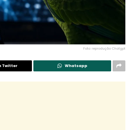
Foto: reprodução Chatgpt
n Twitter
Whatsapp