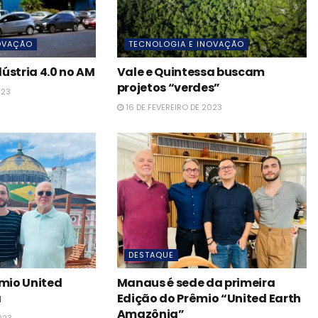
OVAÇÃO
TECNOLOGIA E INOVAÇÃO
ústria 4.0 no AM
Vale e Quintessa buscam
projetos “verdes”
023
16 DE FEVEREIRO DE 2023
DESTAQUE
êmio United
Manaus é sede da primeira
a
Edição do Prêmio “United Earth
Amazônia”