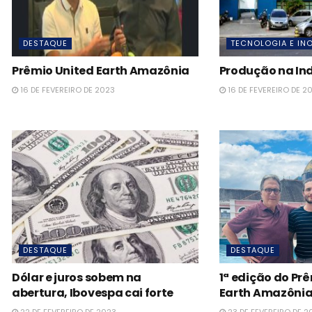
DESTAQUE
TECNOLOGIA E IN
Prêmio United Earth Amazônia
Produção na Ind
16 DE FEVEREIRO DE 2023
16 DE FEVEREIRO DE 2
DESTAQUE
DESTAQUE
Dólar e juros sobem na
1ª edição do Pr
abertura, Ibovespa cai forte
Earth Amazôni