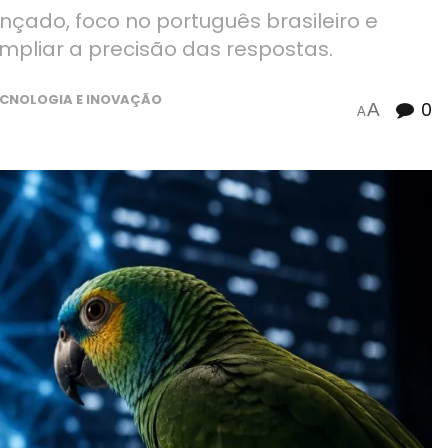
nçado, foco no português brasileiro e
pliar a precisão das respostas.
ECNOLOGIA E INOVAÇÃO
0
A
A