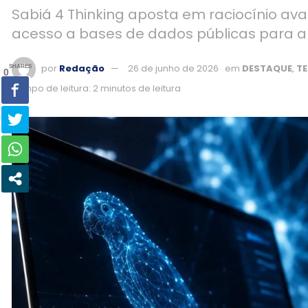
Sabiá 4 Thinking aposta em raciocínio ava
acesso a bases de dados públicas para am
por
Redação
26 de junho de 2026
em
DESTAQUE
,
T
SHARES
0
Tempo de leitura: 2 minutos de leitura