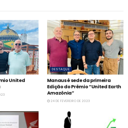
DESTAQUE
êmio United
Manaus é sede da primeira
a
Edição do Prêmio “United Earth
Amazônia”
023
24 DE FEVEREIRO DE 2023