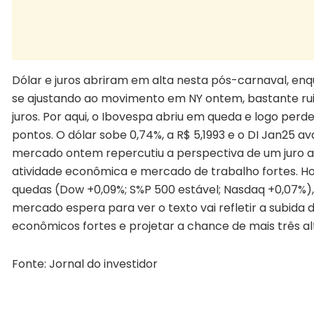
Dólar e juros abriram em alta nesta pós-carnaval, en
se ajustando ao movimento em NY ontem, bastante ruim
juros. Por aqui, o Ibovespa abriu em queda e logo perdeu
pontos. O dólar sobe 0,74%, a R$ 5,1993 e o DI Jan25 a
mercado ontem repercutiu a perspectiva de um juro a
atividade econômica e mercado de trabalho fortes. Hoje
quedas (Dow +0,09%; S%P 500 estável; Nasdaq +0,07%), 
mercado espera para ver o texto vai refletir a subida
econômicos fortes e projetar a chance de mais três al
Fonte: Jornal do investidor