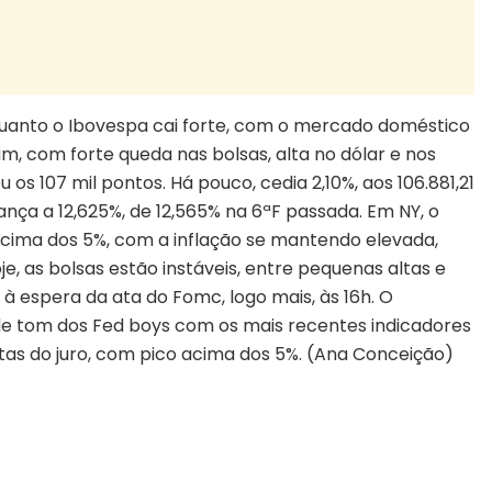
quanto o Ibovespa cai forte, com o mercado doméstico
, com forte queda nas bolsas, alta no dólar e nos
 os 107 mil pontos. Há pouco, cedia 2,10%, aos 106.881,21
vança a 12,625%, de 12,565% na 6ªF passada. Em NY, o
cima dos 5%, com a inflação se mantendo elevada,
, as bolsas estão instáveis, entre pequenas altas e
à espera da ata do Fomc, logo mais, às 16h. O
 de tom dos Fed boys com os mais recentes indicadores
tas do juro, com pico acima dos 5%. (Ana Conceição)