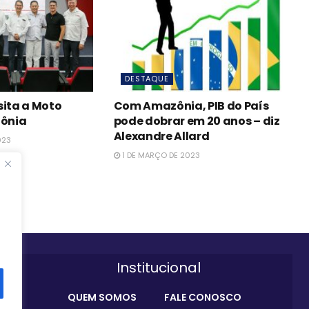
DESTAQUE
sita a Moto
Com Amazônia, PIB do País
ônia
pode dobrar em 20 anos – diz
Alexandre Allard
023
1 DE MARÇO DE 2023
Institucional
QUEM SOMOS
FALE CONOSCO