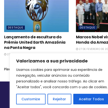
DESTAQUE
DESTAQUE
Lançamento de escultura do
Marcos Nobel vi
Prêmio United Earth Amazônia
Honda da Amaz
na Ponta Negra
27 DE FEVEREIRO DE 2
27 DE FEVEREIRO DE 2023
Valorizamos a sua privacidade
Please
login
to join discussion
Usamos cookies para aprimorar sua experiência de
navegação, veicular anúncios ou conteúdo
personalizado e analisar nosso tráfego. Ao clicar em
"Aceitar todos", você concorda com o uso de cookies.
Siga-nos
Customize
Rejeitar
Aceitar Todos