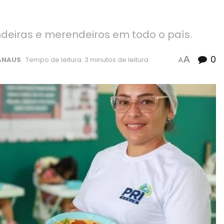
deiras e merendeiros em todo o país.
0
A
ANAUS
Tempo de leitura: 3 minutos de leitura
A