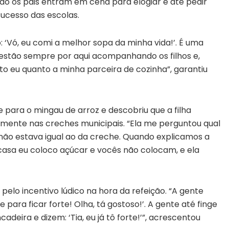
do os pais entram em cena para elogiar e até pedir
sucesso das escolas.
 ‘Vó, eu comi a melhor sopa da minha vida!’. É uma
 estão sempre por aqui acompanhando os filhos e,
 eu quanto a minha parceira de cozinha”, garantiu
para o mingau de arroz e descobriu que a filha
amente nas creches municipais. “Ela me perguntou qual
e não estava igual ao da creche. Quando explicamos a
 casa eu coloco açúcar e vocês não colocam, e ela
pelo incentivo lúdico na hora da refeição. “A gente
 para ficar forte! Olha, tá gostoso!’. A gente até finge
eira e dizem: ‘Tia, eu já tô forte!’”, acrescentou