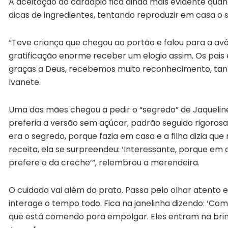
A aceitação do cardápio fica ainda mais evidente quan
dicas de ingredientes, tentando reproduzir em casa o 
“Teve criança que chegou ao portão e falou para a avó:
gratificação enorme receber um elogio assim. Os pais
graças a Deus, recebemos muito reconhecimento, tanto
Ivanete.
Uma das mães chegou a pedir o “segredo” de Jaqueline 
preferia a versão sem açúcar, padrão seguido rigoros
era o segredo, porque fazia em casa e a filha dizia qu
receita, ela se surpreendeu: ‘Interessante, porque em
prefere o da creche’”, relembrou a merendeira.
O cuidado vai além do prato. Passa pelo olhar atento e 
interage o tempo todo. Fica na janelinha dizendo: ‘Come
que está comendo para empolgar. Eles entram na brincad