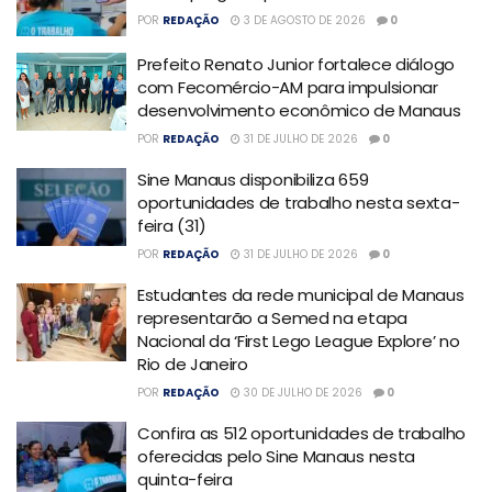
POR
REDAÇÃO
3 DE AGOSTO DE 2026
0
Prefeito Renato Junior fortalece diálogo
com Fecomércio-AM para impulsionar
desenvolvimento econômico de Manaus
POR
REDAÇÃO
31 DE JULHO DE 2026
0
Sine Manaus disponibiliza 659
oportunidades de trabalho nesta sexta-
feira (31)
POR
REDAÇÃO
31 DE JULHO DE 2026
0
Estudantes da rede municipal de Manaus
representarão a Semed na etapa
Nacional da ‘First Lego League Explore’ no
Rio de Janeiro
POR
REDAÇÃO
30 DE JULHO DE 2026
0
Confira as 512 oportunidades de trabalho
oferecidas pelo Sine Manaus nesta
quinta-feira