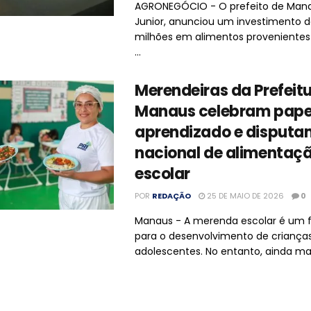
AGRONEGÓCIO - O prefeito de Mana
Junior, anunciou um investimento d
milhões em alimentos proveniente
...
Merendeiras da Prefeit
Manaus celebram pape
aprendizado e disputa
nacional de alimentaç
escolar
POR
REDAÇÃO
25 DE MAIO DE 2026
0
Manaus - A merenda escolar é um f
para o desenvolvimento de criança
adolescentes. No entanto, ainda mais