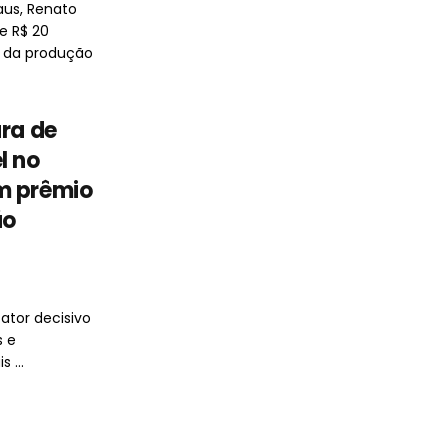
us, Renato
e R$ 20
s da produção
ura de
l no
m prêmio
ão
ator decisivo
s e
 ...