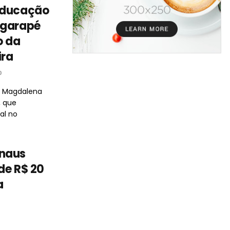
educação
igarapé
o da
ira
0
l Magdalena
, que
al no
anaus
de R$ 20
a