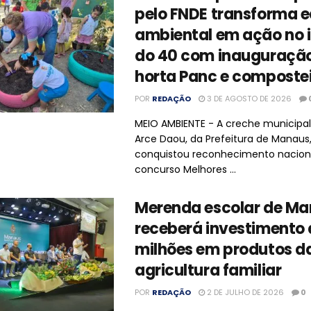
pelo FNDE transforma 
ambiental em ação no 
do 40 com inauguraçã
horta Panc e composte
POR
REDAÇÃO
3 DE AGOSTO DE 2026
MEIO AMBIENTE - A creche municipa
Arce Daou, da Prefeitura de Manaus
conquistou reconhecimento nacion
concurso Melhores ...
Merenda escolar de M
receberá investimento 
milhões em produtos d
agricultura familiar
POR
REDAÇÃO
2 DE JULHO DE 2026
0