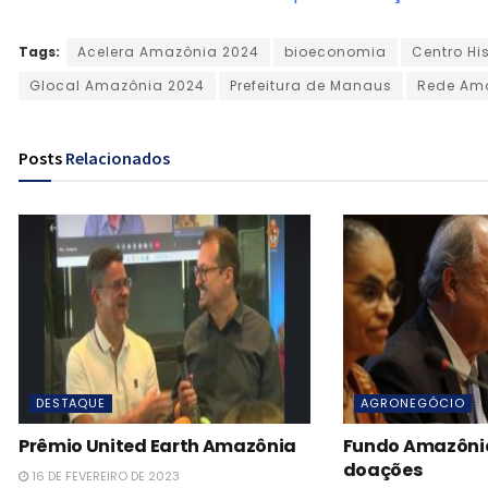
Tags:
Acelera Amazônia 2024
bioeconomia
Centro Hi
Glocal Amazônia 2024
Prefeitura de Manaus
Rede Am
Posts
Relacionados
DESTAQUE
AGRONEGÓCIO
Prêmio United Earth Amazônia
Fundo Amazônia 
doações
16 DE FEVEREIRO DE 2023