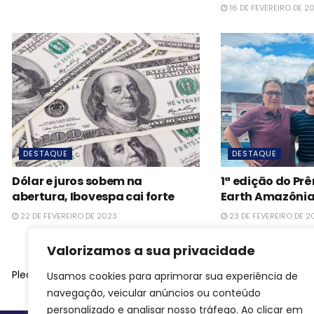
16 DE FEVEREIRO DE 2
DESTAQUE
DESTAQUE
Dólar e juros sobem na
1ª edição do Pr
abertura, Ibovespa cai forte
Earth Amazôni
22 DE FEVEREIRO DE 2023
23 DE FEVEREIRO DE 2
Valorizamos a sua privacidade
Please
login
to join discussion
Usamos cookies para aprimorar sua experiência de
navegação, veicular anúncios ou conteúdo
personalizado e analisar nosso tráfego. Ao clicar em