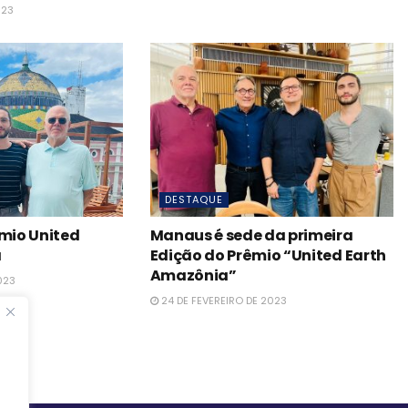
023
DESTAQUE
êmio United
Manaus é sede da primeira
a
Edição do Prêmio “United Earth
Amazônia”
023
24 DE FEVEREIRO DE 2023