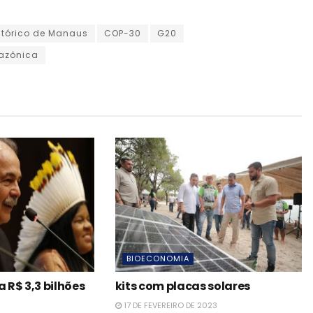
stórico de Manaus
COP-30
G20
azônica
BIOECONOMIA
R$ 3,3 bilhões
kits com placas solares
17 DE FEVEREIRO DE 2023