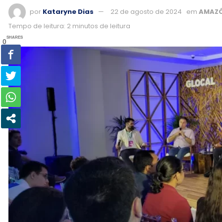
por
Kataryne Dias
22 de agosto de 2024
em
AMAZÔ
Tempo de leitura: 2 minutos de leitura
SHARES
0