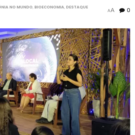
NIA NO MUNDO
,
BIOECONOMIA
,
DESTAQUE
0
A
A