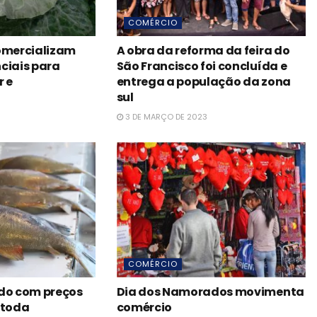
COMÉRCIO
comercializam
A obra da reforma da feira do
ciais para
São Francisco foi concluída e
r e
entrega a população da zona
sul
3 DE MARÇO DE 2023
COMÉRCIO
ado com preços
Dia dos Namorados movimenta
 toda
comércio