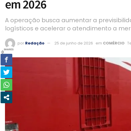
em 2026
A operação busca aumentar a previsibilid
logísticos e acelerar o atendimento a me
por
Redação
25 de junho de 2026
em
COMÉRCIO
Te
SHARES
0