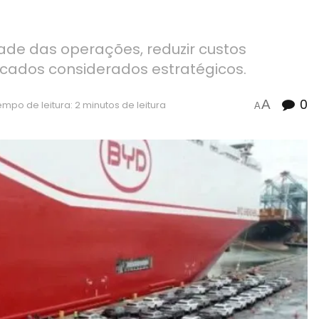
ade das operações, reduzir custos
rcados considerados estratégicos.
0
A
mpo de leitura: 2 minutos de leitura
A