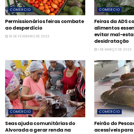
COMÉRCIO
COMÉRCIO
Permissionários feiras combate
Feiras da ADS 
ao desperdício
alimentos essen
evitar mal-esta
16 DE FEVEREIRO DE 2023
desidratação
1 DE MARÇO DE 2023
COMÉRCIO
COMÉRCIO
Seas ajuda comunitárias do
Feirão do Pesc
Alvorada a gerar renda na
acessíveis para