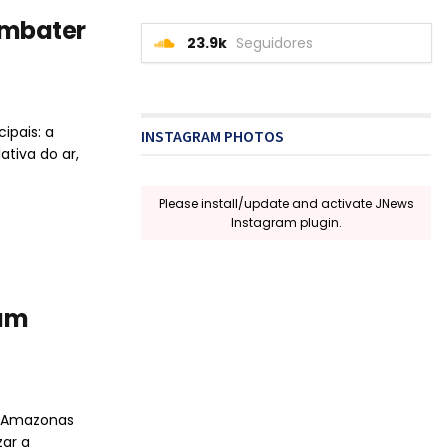
ombater
23.9k
Seguidores
ipais: a
INSTAGRAM PHOTOS
tiva do ar,
Please install/update and activate JNews
Instagram plugin.
mam
o Amazonas
ar a