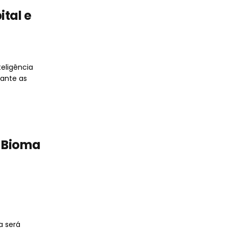
ital e
eligência
rante as
o Bioma
a será