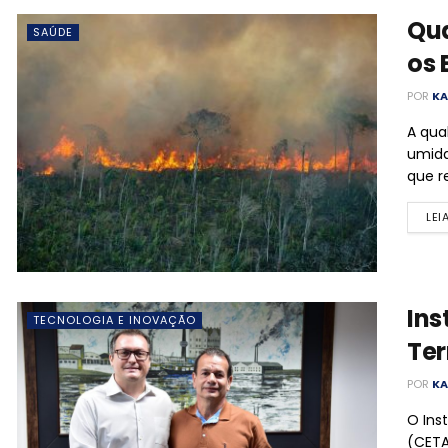
Qua
SAÚDE
os 
POR
KA
A qua
umida
que r
LEI
Ins
TECNOLOGIA E INOVAÇÃO
Te
POR
KA
O Ins
(CETA