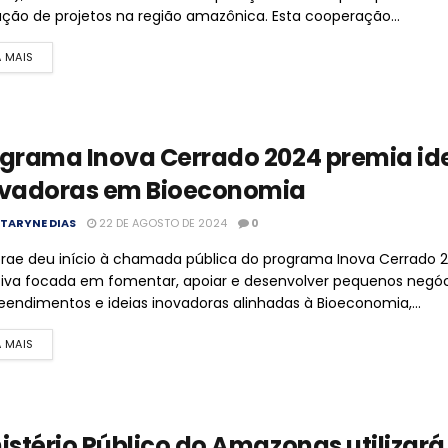
ção de projetos na região amazônica. Esta cooperação...
A MAIS
grama Inova Cerrado 2024 premia id
ovadoras em Bioeconomia
TARYNE DIAS
22 DE AGOSTO DE 2024
0
rae deu início à chamada pública do programa Inova Cerrado 
ativa focada em fomentar, apoiar e desenvolver pequenos negóci
endimentos e ideias inovadoras alinhadas à Bioeconomia,...
A MAIS
istério Público do Amazonas utilizará