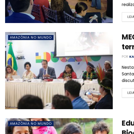
realiz
LEI
MEC
AMAZÔNIA NO MUNDO
ter
POR
KA
Nesta
Santa
discu
LEI
Edu
AMAZÔNIA NO MUNDO
Bio