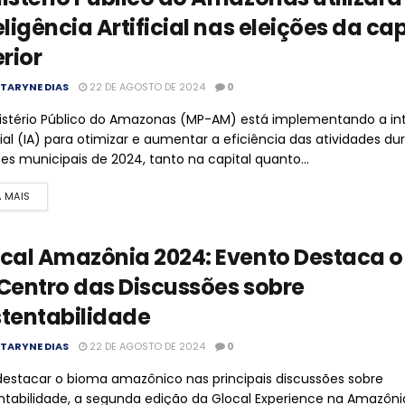
eligência Artificial nas eleições da cap
erior
TARYNE DIAS
22 DE AGOSTO DE 2024
0
istério Público do Amazonas (MP-AM) está implementando a int
icial (IA) para otimizar e aumentar a eficiência das atividades du
ões municipais de 2024, tanto na capital quanto...
A MAIS
cal Amazônia 2024: Evento Destaca 
Centro das Discussões sobre
tentabilidade
TARYNE DIAS
22 DE AGOSTO DE 2024
0
destacar o bioma amazônico nas principais discussões sobre
ntabilidade, a segunda edição da Glocal Experience na Amazôni