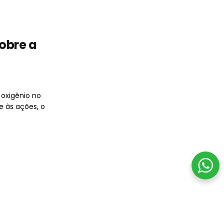
obre a
 oxigênio no
e às ações, o