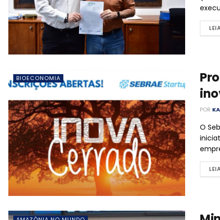
execu
LEI
Pro
BIOECONOMIA
in
POR
KA
O Seb
inici
empre
LEI
Min
AMAZÔNIA NO MUNDO