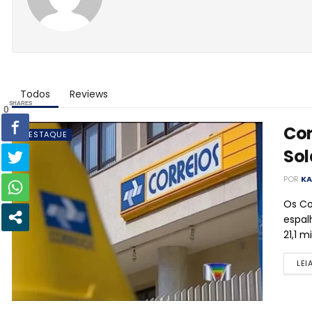
Todos
Reviews
SHARES
0
Cor
DESTAQUE
Sol
POR
KA
Os Co
espal
21,1 m
LEI