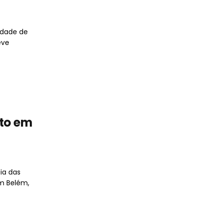
idade de
eve
ito em
ia das
m Belém,