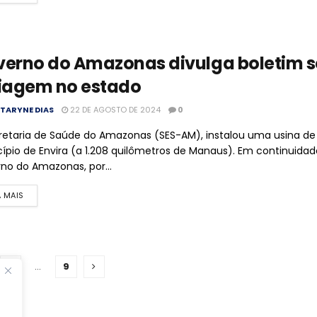
erno do Amazonas divulga boletim s
iagem no estado
TARYNE DIAS
22 DE AGOSTO DE 2024
0
retaria de Saúde do Amazonas (SES-AM), instalou uma usina de
ípio de Envira (a 1.208 quilômetros de Manaus). Em continuidad
no do Amazonas, por...
A MAIS
2
…
9