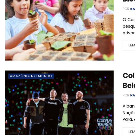
POR
KA
O Cen
pesqu
ativa
LEI
Col
AMAZÔNIA NO MUNDO
Bel
POR
KA
A ban
Naçõe
Pará,
LEI