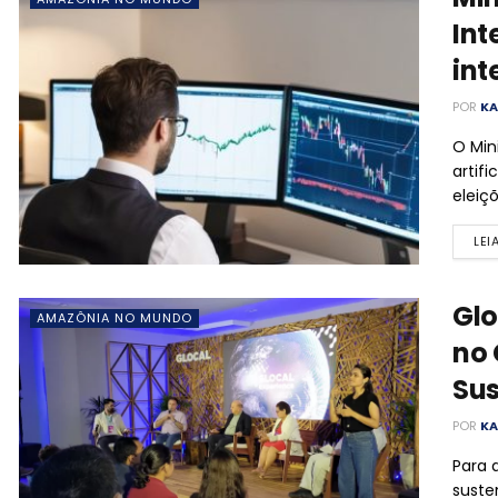
Int
int
POR
KA
O Min
artif
eleiç
LEI
Glo
AMAZÔNIA NO MUNDO
no 
Sus
POR
KA
Para 
suste