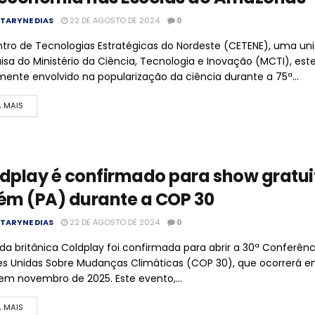
TARYNE DIAS
22 DE AGOSTO DE 2024
0
tro de Tecnologias Estratégicas do Nordeste (CETENE), uma un
isa do Ministério da Ciência, Tecnologia e Inovação (MCTI), est
mente envolvido na popularização da ciência durante a 75ª...
A MAIS
dplay é confirmado para show gratu
ém (PA) durante a COP 30
TARYNE DIAS
22 DE AGOSTO DE 2024
0
da britânica Coldplay foi confirmada para abrir a 30ª Conferênc
s Unidas Sobre Mudanças Climáticas (COP 30), que ocorrerá e
 em novembro de 2025. Este evento,...
A MAIS