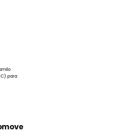
amilo
EC) para
romove