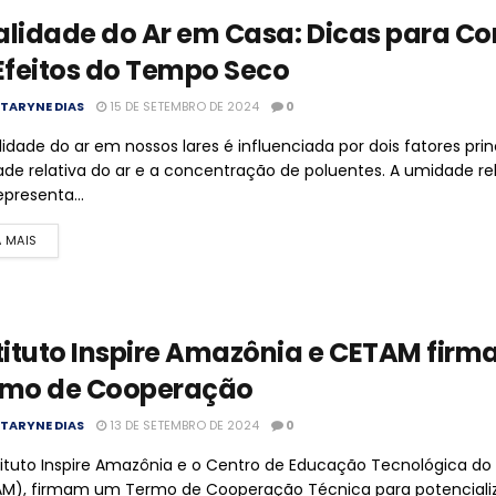
lidade do Ar em Casa: Dicas para C
Efeitos do Tempo Seco
TARYNE DIAS
15 DE SETEMBRO DE 2024
0
lidade do ar em nossos lares é influenciada por dois fatores princ
de relativa do ar e a concentração de poluentes. A umidade rela
epresenta...
A MAIS
tituto Inspire Amazônia e CETAM fir
rmo de Cooperação
TARYNE DIAS
13 DE SETEMBRO DE 2024
0
tituto Inspire Amazônia e o Centro de Educação Tecnológica d
M), firmam um Termo de Cooperação Técnica para potencializ