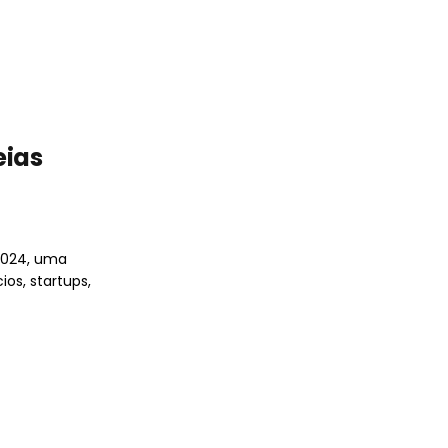
eias
2024, uma
os, startups,