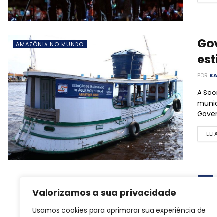
Gov
AMAZÔNIA NO MUNDO
est
POR
KA
A Sec
munic
Gover
LEI
1
Valorizamos a sua privacidade
Usamos cookies para aprimorar sua experiência de