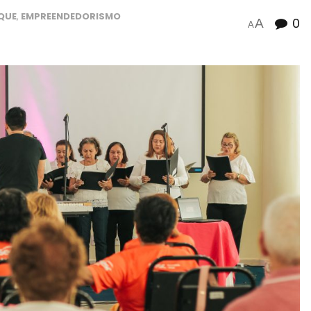
QUE
,
EMPREENDEDORISMO
0
A
A