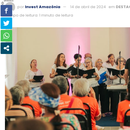
SHARES
0
por
Invest Amazônia
14 de abril de 2024
em
DESTA
Tempo de leitura: 1 minuto de leitura