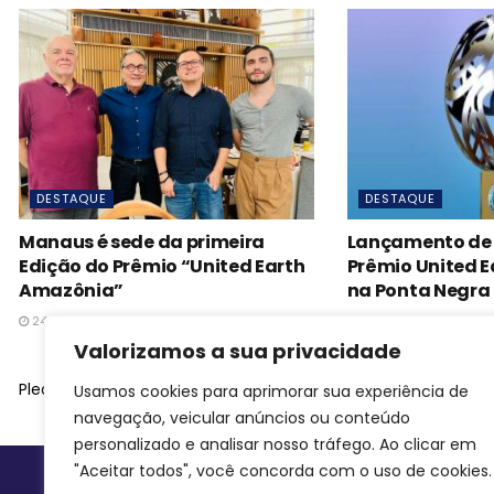
DESTAQUE
DESTAQUE
Manaus é sede da primeira
Lançamento de 
Edição do Prêmio “United Earth
Prêmio United 
Amazônia”
na Ponta Negra
24 DE FEVEREIRO DE 2023
27 DE FEVEREIRO DE 2
Valorizamos a sua privacidade
Please
login
to join discussion
Usamos cookies para aprimorar sua experiência de
navegação, veicular anúncios ou conteúdo
personalizado e analisar nosso tráfego. Ao clicar em
"Aceitar todos", você concorda com o uso de cookies.