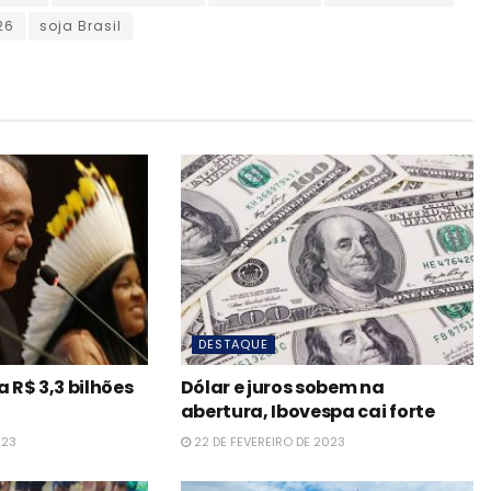
26
soja Brasil
DESTAQUE
R$ 3,3 bilhões
Dólar e juros sobem na
abertura, Ibovespa cai forte
023
22 DE FEVEREIRO DE 2023