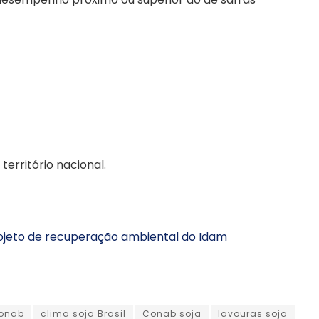
território nacional.
ojeto de recuperação ambiental do Idam
Conab
clima soja Brasil
Conab soja
lavouras soja