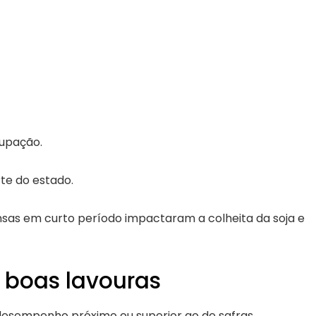
cupação.
rte do estado.
ensas em curto período impactaram a colheita da soja e
 boas lavouras
desempenho próximo ou superior ao de safras