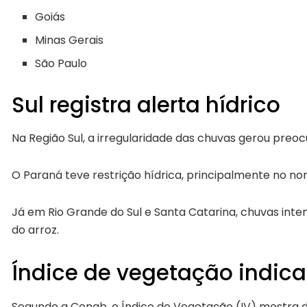
Goiás
Minas Gerais
São Paulo
Sul registra alerta hídrico
Na
Região Sul
, a irregularidade das chuvas gerou preo
O
Paraná
teve restrição hídrica, principalmente no no
Já em
Rio Grande do Sul
e
Santa Catarina
, chuvas int
do arroz.
Índice de vegetação indica
Segundo a Conab, o Índice de Vegetação (IV) mostra 