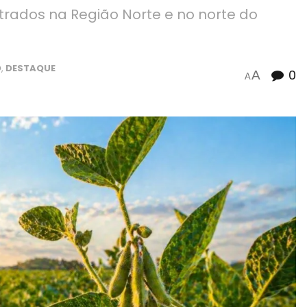
rados na Região Norte e no norte do
O
,
DESTAQUE
0
A
A