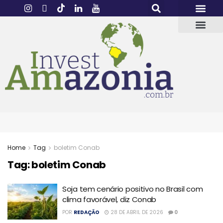
Home
Tag
boletim Conab
Tag:
boletim Conab
Soja tem cenário positivo no Brasil com
clima favorável, diz Conab
POR
REDAÇÃO
28 DE ABRIL DE 2026
0