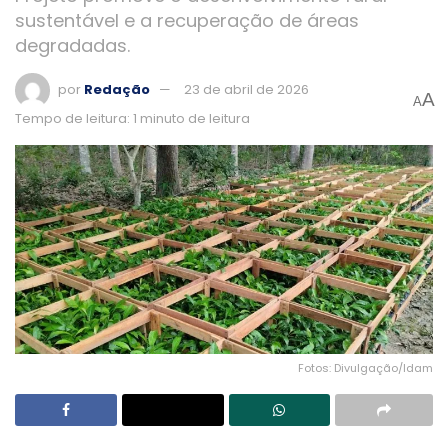
sustentável e a recuperação de áreas
degradadas.
por
Redação
23 de abril de 2026
A
A
Tempo de leitura: 1 minuto de leitura
Fotos: Divulgação/Idam