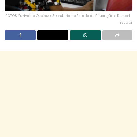
FOTOS: Euzivaldo Queiroz / Secretaria de Estado de Educação e Desporto
Escolar