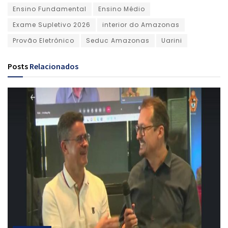
Ensino Fundamental
Ensino Médio
Exame Supletivo 2026
interior do Amazonas
Provão Eletrônico
Seduc Amazonas
Uarini
Posts
Relacionados