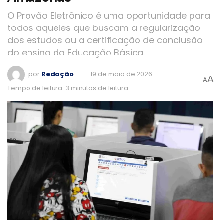
O Provão Eletrônico é uma oportunidade para
todos aqueles que buscam a regularização
dos estudos ou a certificação de conclusão
do ensino da Educação Básica.
por
Redação
19 de maio de 2026
A
A
Tempo de leitura: 3 minutos de leitura