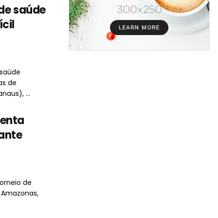
 de saúde
cil
 saúde
as de
naus), ...
menta
ante
orneio de
o Amazonas,