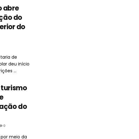
o abre
ição do
erior do
taria de
lar deu início
ções ...
 turismo
e
cação do
0
 por meio da