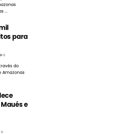
mazonas
 ...
mil
itos para
0
través do
do Amazonas
lece
 Maués e
0