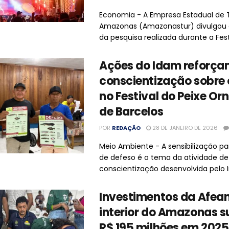
Economia - A Empresa Estadual de 
Amazonas (Amazonastur) divulgou o
da pesquisa realizada durante a Festa
Ações do Idam reforç
conscientização sobre 
no Festival do Peixe O
de Barcelos
POR
REDAÇÃO
28 DE JANEIRO DE 2026
Meio Ambiente - A sensibilização pa
de defeso é o tema da atividade de
conscientização desenvolvida pelo Ins
Investimentos da Afea
interior do Amazonas 
R$ 195 milhões em 2025