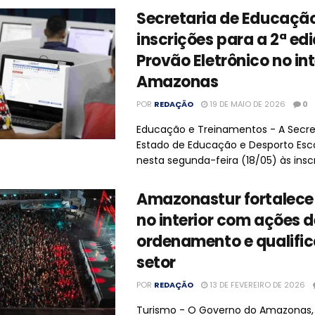
Secretaria de Educaçã
inscrições para a 2ª ed
Provão Eletrônico no int
Amazonas
POR
REDAÇÃO
19 DE MAIO DE 2026
0
Educação e Treinamentos - A Secre
Estado de Educação e Desporto Esco
nesta segunda-feira (18/05) às inscri
Amazonastur fortalece
no interior com ações d
ordenamento e qualifi
setor
POR
REDAÇÃO
13 DE FEVEREIRO DE 2026
Turismo - O Governo do Amazonas,