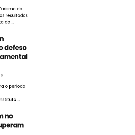
Turismo do
s resultados
 do ...
am
o defeso
rnamental
0
ra o período
tituto ...
m no
superam