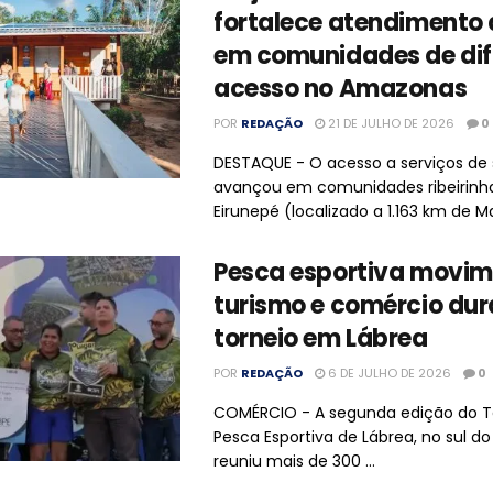
fortalece atendimento
em comunidades de difí
acesso no Amazonas
POR
REDAÇÃO
21 DE JULHO DE 2026
0
DESTAQUE - O acesso a serviços de
avançou em comunidades ribeirinh
Eirunepé (localizado a 1.163 km de Ma
Pesca esportiva movi
turismo e comércio dur
torneio em Lábrea
POR
REDAÇÃO
6 DE JULHO DE 2026
0
COMÉRCIO - A segunda edição do T
Pesca Esportiva de Lábrea, no sul d
reuniu mais de 300 ...