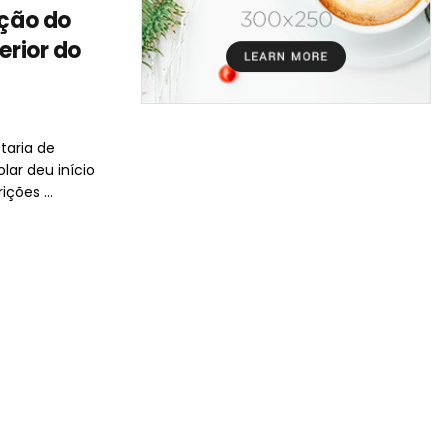
ição do
erior do
taria de
lar deu início
ções ...