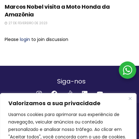
Marcos Nobel visita a Moto Honda da
Amazônia
27 DE FEVEREIRO DE 2023
Please
login
to join discussion
Siga-nos
Valorizamos a sua privacidade
Institucional
Usamos cookies para aprimorar sua experiência de
navegação, veicular anúncios ou conteúdo
QUEM SOMOS
FALE CONOSCO
personalizado e analisar nosso tráfego. Ao clicar em
"Aceitar todos", você concorda com o uso de cookies.
INVEST AMAZÔNIA BRASIL