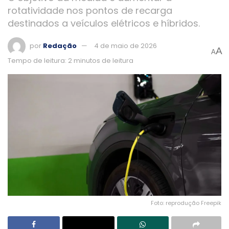
rotatividade nos pontos de recarga
destinados a veículos elétricos e híbridos.
por
Redação
4 de maio de 2026
A
A
Tempo de leitura: 2 minutos de leitura
Foto: reprodução Freepik