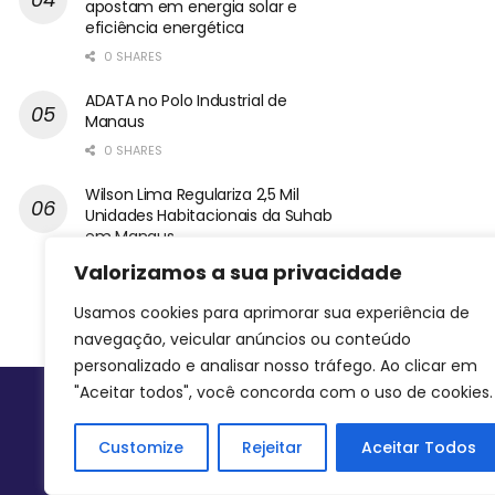
apostam em energia solar e
eficiência energética
0 SHARES
ADATA no Polo Industrial de
Manaus
0 SHARES
Wilson Lima Regulariza 2,5 Mil
Unidades Habitacionais da Suhab
em Manaus
0 SHARES
Valorizamos a sua privacidade
Usamos cookies para aprimorar sua experiência de
navegação, veicular anúncios ou conteúdo
personalizado e analisar nosso tráfego. Ao clicar em
"Aceitar todos", você concorda com o uso de cookies.
Siga-nos
Customize
Rejeitar
Aceitar Todos