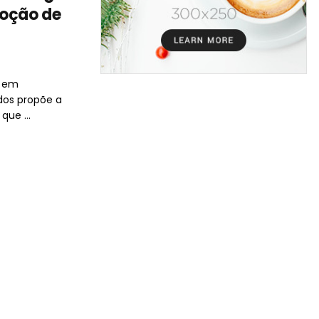
moção de
i em
os propõe a
que ...