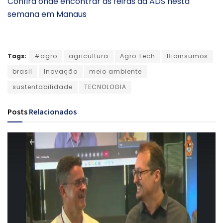
Confira onde encontrar as feiras da ADS nesta
semana em Manaus
Tags:
#agro
agricultura
Agro Tech
Bioinsumos
brasil
Inovação
meio ambiente
sustentabilidade
TECNOLOGIA
Posts
Relacionados