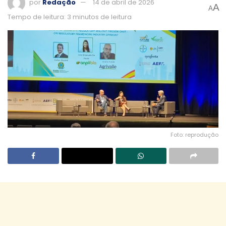
por
Redação
14 de abril de 2026
A
A
Tempo de leitura: 3 minutos de leitura
Foto: reprodução