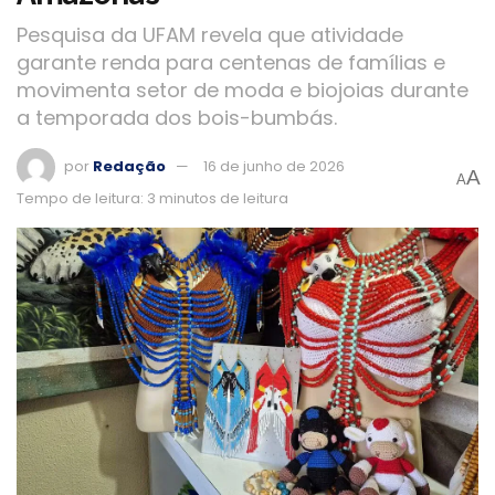
Pesquisa da UFAM revela que atividade
garante renda para centenas de famílias e
movimenta setor de moda e biojoias durante
a temporada dos bois-bumbás.
por
Redação
16 de junho de 2026
A
A
Tempo de leitura: 3 minutos de leitura