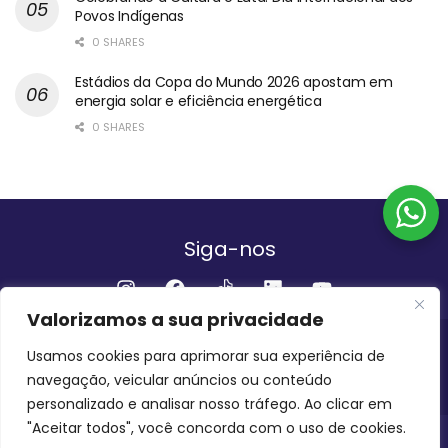
Povos Indígenas
0 SHARES
Estádios da Copa do Mundo 2026 apostam em
energia solar e eficiência energética
0 SHARES
Siga-nos
Valorizamos a sua privacidade
Institucional
Usamos cookies para aprimorar sua experiência de
navegação, veicular anúncios ou conteúdo
QUEM SOMOS
FALE CONOSCO
personalizado e analisar nosso tráfego. Ao clicar em
"Aceitar todos", você concorda com o uso de cookies.
INVEST AMAZÔNIA BRASIL