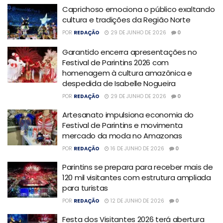
Caprichoso emociona o público exaltando
cultura e tradições da Região Norte
POR
REDAÇÃO
29 DE JUNHO DE 2026
0
Garantido encerra apresentações no
Festival de Parintins 2026 com
homenagem à cultura amazônica e
despedida de Isabelle Nogueira
POR
REDAÇÃO
29 DE JUNHO DE 2026
0
Artesanato impulsiona economia do
Festival de Parintins e movimenta
mercado da moda no Amazonas
POR
REDAÇÃO
16 DE JUNHO DE 2026
0
Parintins se prepara para receber mais de
120 mil visitantes com estrutura ampliada
para turistas
POR
REDAÇÃO
12 DE JUNHO DE 2026
0
Festa dos Visitantes 2026 terá abertura