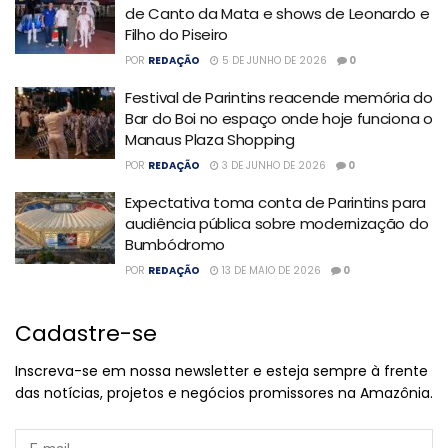
de Canto da Mata e shows de Leonardo e
Filho do Piseiro
POR
REDAÇÃO
5 DE JUNHO DE 2026
0
Festival de Parintins reacende memória do
Bar do Boi no espaço onde hoje funciona o
Manaus Plaza Shopping
POR
REDAÇÃO
3 DE JUNHO DE 2026
0
Expectativa toma conta de Parintins para
audiência pública sobre modernização do
Bumbódromo
POR
REDAÇÃO
13 DE MAIO DE 2026
0
Cadastre-se
Inscreva-se em nossa newsletter e esteja sempre à frente
das notícias, projetos e negócios promissores na Amazônia.