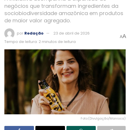
negócios que transformam ingredientes da
sociobiodiversidade amazônica em produtos
de maior valor agregado.
por
Redação
23 de abril de 2026
A
A
Tempo de leitura: 2 minutos de leitura
Foto:(Divulgação/Manioca)