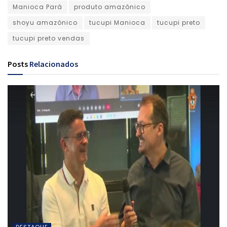
Manioca Pará
produto amazônico
shoyu amazônico
tucupi Manioca
tucupi preto
tucupi preto vendas
Posts
Relacionados
DESTAQUE