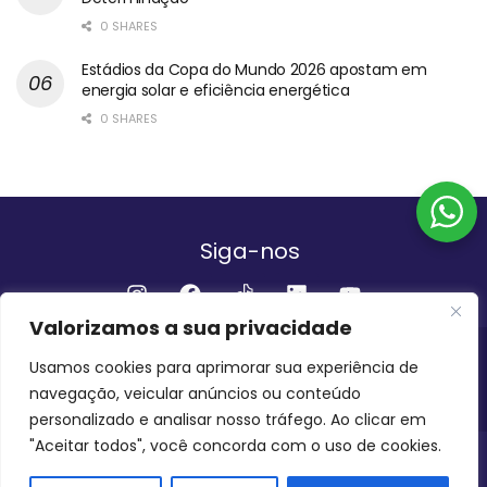
0 SHARES
Estádios da Copa do Mundo 2026 apostam em
energia solar e eficiência energética
0 SHARES
Siga-nos
Valorizamos a sua privacidade
Institucional
Usamos cookies para aprimorar sua experiência de
navegação, veicular anúncios ou conteúdo
QUEM SOMOS
FALE CONOSCO
personalizado e analisar nosso tráfego. Ao clicar em
"Aceitar todos", você concorda com o uso de cookies.
INVEST AMAZÔNIA BRASIL
COPYRIGHT 2024 - 2026