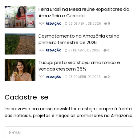
Feira Brasil na Mesa reúne expositores da
Amazônia e Cerrado
POR
REDAÇÃO
28 DE ABRIL DE 2026
0
Desmatamento na Amazônia cai no
primeiro trimestre de 2026
POR
REDAÇÃO
27 DE ABRIL DE 2026
0
Tucupi preto vira shoyu amazônico e
vendas crescem 35%
POR
REDAÇÃO
23 DE ABRIL DE 2026
0
Cadastre-se
Inscreva-se em nossa newsletter e esteja sempre à frente
das notícias, projetos e negócios promissores na Amazônia.