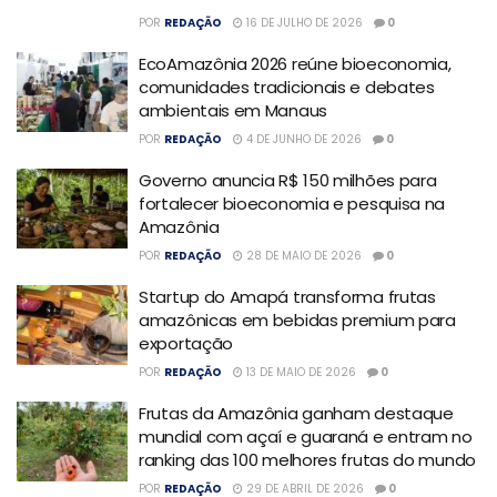
POR
REDAÇÃO
16 DE JULHO DE 2026
0
EcoAmazônia 2026 reúne bioeconomia,
comunidades tradicionais e debates
ambientais em Manaus
POR
REDAÇÃO
4 DE JUNHO DE 2026
0
Governo anuncia R$ 150 milhões para
fortalecer bioeconomia e pesquisa na
Amazônia
POR
REDAÇÃO
28 DE MAIO DE 2026
0
Startup do Amapá transforma frutas
amazônicas em bebidas premium para
exportação
POR
REDAÇÃO
13 DE MAIO DE 2026
0
Frutas da Amazônia ganham destaque
mundial com açaí e guaraná e entram no
ranking das 100 melhores frutas do mundo
POR
REDAÇÃO
29 DE ABRIL DE 2026
0