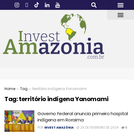
Home
Tag
território indígena Yanomami
Tag:
território indígena Yanomami
Governo Federal anuncia primeiro hospital
indígena em Roraima
POR
INVEST AMAZÔNIA
28 DE FEVEREIRO DE 2024
0