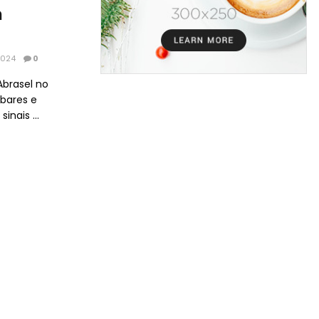
m
2024
0
Abrasel no
bares e
inais ...