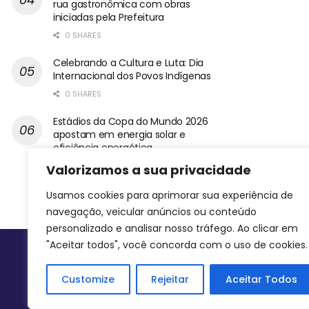
rua gastronômica com obras
iniciadas pela Prefeitura
0 SHARES
Celebrando a Cultura e Luta: Dia
Internacional dos Povos Indígenas
0 SHARES
Estádios da Copa do Mundo 2026
apostam em energia solar e
eficiência energética
0 SHARES
Valorizamos a sua privacidade
Usamos cookies para aprimorar sua experiência de
navegação, veicular anúncios ou conteúdo
personalizado e analisar nosso tráfego. Ao clicar em
"Aceitar todos", você concorda com o uso de cookies.
Siga-nos
Customize
Rejeitar
Aceitar Todos