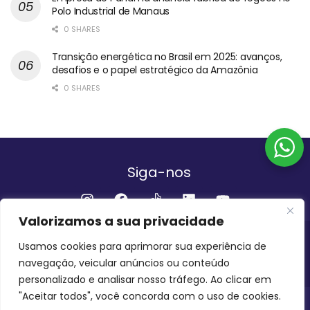
Polo Industrial de Manaus
0 SHARES
Transição energética no Brasil em 2025: avanços,
desafios e o papel estratégico da Amazônia
0 SHARES
Siga-nos
Valorizamos a sua privacidade
Institucional
Usamos cookies para aprimorar sua experiência de
navegação, veicular anúncios ou conteúdo
QUEM SOMOS
FALE CONOSCO
personalizado e analisar nosso tráfego. Ao clicar em
"Aceitar todos", você concorda com o uso de cookies.
INVEST AMAZÔNIA BRASIL