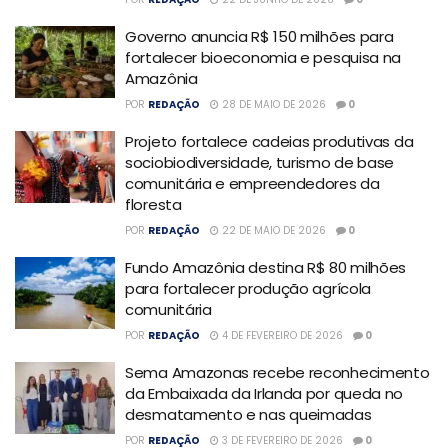
Governo anuncia R$ 150 milhões para
fortalecer bioeconomia e pesquisa na
Amazônia
POR
REDAÇÃO
28 DE MAIO DE 2026
0
Projeto fortalece cadeias produtivas da
sociobiodiversidade, turismo de base
comunitária e empreendedores da
floresta
POR
REDAÇÃO
22 DE MAIO DE 2026
0
Fundo Amazônia destina R$ 80 milhões
para fortalecer produção agrícola
comunitária
POR
REDAÇÃO
4 DE FEVEREIRO DE 2026
0
Sema Amazonas recebe reconhecimento
da Embaixada da Irlanda por queda no
desmatamento e nas queimadas
POR
REDAÇÃO
3 DE FEVEREIRO DE 2026
0