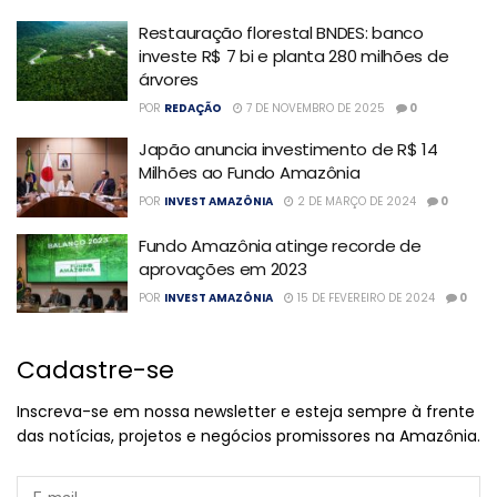
Restauração florestal BNDES: banco
investe R$ 7 bi e planta 280 milhões de
árvores
POR
REDAÇÃO
7 DE NOVEMBRO DE 2025
0
Japão anuncia investimento de R$ 14
Milhões ao Fundo Amazônia
POR
INVEST AMAZÔNIA
2 DE MARÇO DE 2024
0
Fundo Amazônia atinge recorde de
aprovações em 2023
POR
INVEST AMAZÔNIA
15 DE FEVEREIRO DE 2024
0
Cadastre-se
Inscreva-se em nossa newsletter e esteja sempre à frente
das notícias, projetos e negócios promissores na Amazônia.