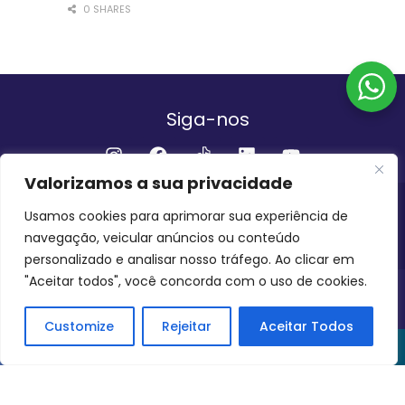
0 SHARES
Siga-nos
Valorizamos a sua privacidade
Institucional
Usamos cookies para aprimorar sua experiência de
navegação, veicular anúncios ou conteúdo
QUEM SOMOS
FALE CONOSCO
personalizado e analisar nosso tráfego. Ao clicar em
"Aceitar todos", você concorda com o uso de cookies.
INVEST AMAZÔNIA BRASIL
COPYRIGHT 2024 - 2026
Customize
Rejeitar
Aceitar Todos