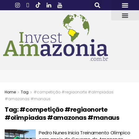
Home
Tag
#competição #regiaonorte #olimpiadas
#amazonas #manaus
Tag:
#competição #regiaonorte
#olimpiadas #amazonas #manaus
Pedro Nunes Inicia Treinamento Olímpico