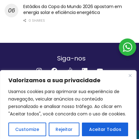
Estádios da Copa do Mundo 2026 apostam em
energia solar e eficiência energética
0 SHARES
Siga-nos
Valorizamos a sua privacidade
Institucional
Usamos cookies para aprimorar sua experiência de
navegação, veicular anúncios ou conteúdo
QUEM SOMOS
FALE CONOSCO
personalizado e analisar nosso tráfego. Ao clicar em
"Aceitar todos", você concorda com o uso de cookies.
INVEST AMAZÔNIA BRASIL
COPYRIGHT 2024 - 2026
Customize
Rejeitar
Aceitar Todos