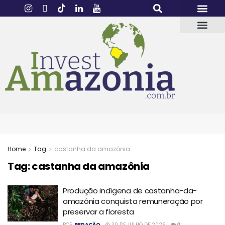
Home
Tag
castanha da amazônia
Tag:
castanha da amazônia
Produção indígena de castanha-da-
amazônia conquista remuneração por
preservar a floresta
POR
REDAÇÃO
30 DE JULHO DE 2026
0