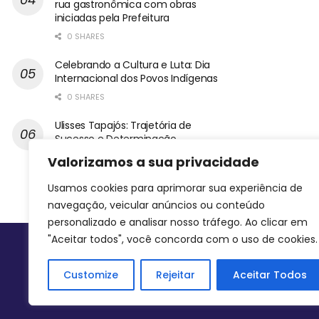
rua gastronômica com obras
iniciadas pela Prefeitura
0 SHARES
Celebrando a Cultura e Luta: Dia
Internacional dos Povos Indígenas
0 SHARES
Ulisses Tapajós: Trajetória de
Sucesso e Determinação
0 SHARES
Valorizamos a sua privacidade
Usamos cookies para aprimorar sua experiência de
navegação, veicular anúncios ou conteúdo
personalizado e analisar nosso tráfego. Ao clicar em
"Aceitar todos", você concorda com o uso de cookies.
Siga-nos
Customize
Rejeitar
Aceitar Todos