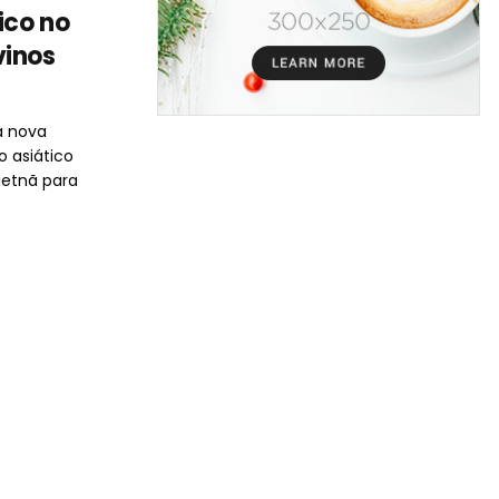
ico no
vinos
a nova
 asiático
ietnã para