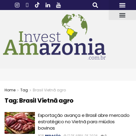
Home
Tag
Brasil Vietnã agro
Tag:
Brasil Vietnã agro
Exportação avança e Brasil abre mercado
estratégico no Vietnã para miúdos
bovinos
POR
REDAÇÃO
17 DE ABRIL DE 2026
0