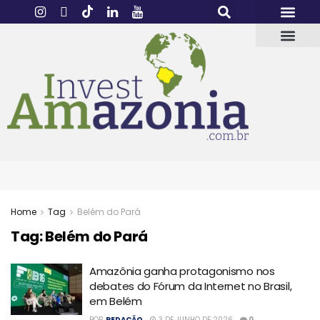
Home
Tag
Belém do Pará
Tag:
Belém do Pará
Amazônia ganha protagonismo nos
debates do Fórum da Internet no Brasil,
em Belém
POR
REDAÇÃO
3 DE JUNHO DE 2026
0