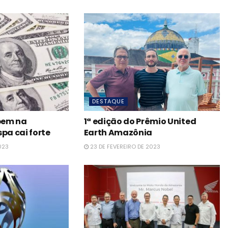
DESTAQUE
obem na
1ª edição do Prêmio United
pa cai forte
Earth Amazônia
023
23 DE FEVEREIRO DE 2023