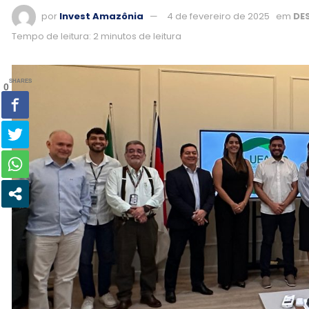
por
Invest Amazônia
4 de fevereiro de 2025
em
DE
Tempo de leitura: 2 minutos de leitura
SHARES
0