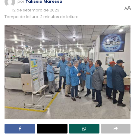
por
Talissia Maressa
A
A
12 de setembro de 2023
Tempo de leitura: 2 minutos de leitura