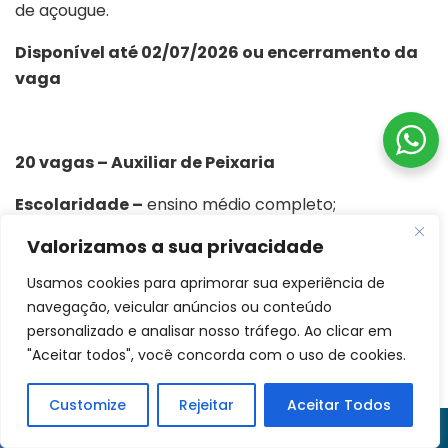
de açougue.
Disponível até 02/07/2026 ou encerramento da
vaga
20 vagas – Auxiliar de Peixaria
Escolaridade –
ensino médio completo;
Valorizamos a sua privacidade
Experiência –
não é necessário;
Usamos cookies para aprimorar sua experiência de
Requisitos Obrigatórios
– ter disponibilidade de
navegação, veicular anúncios ou conteúdo
horário, trabalhar em escala 6×1 e possuir
personalizado e analisar nosso tráfego. Ao clicar em
documentação completa (com dispensa militar);
"Aceitar todos", você concorda com o uso de cookies.
Atividades –
atuar no recebimento, limpeza, corte,
Customize
Rejeitar
Aceitar Todos
filetagem e preparação de peixes e frutos do mar,
garantindo o frescor e a organização dos balcões