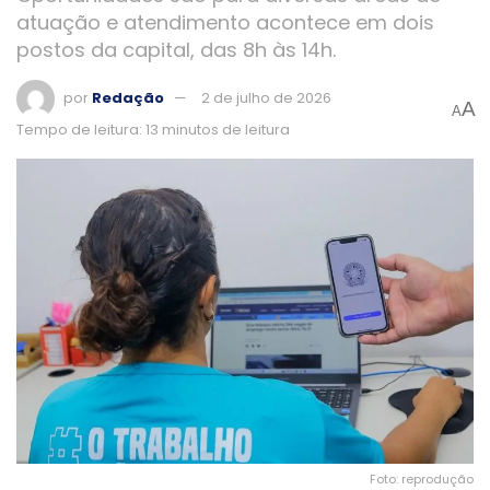
atuação e atendimento acontece em dois
postos da capital, das 8h às 14h.
por
Redação
2 de julho de 2026
A
A
Tempo de leitura: 13 minutos de leitura
Foto: reprodução