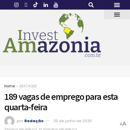
Home
DESTAQUE
189 vagas de emprego para esta
quarta-feira
por
Redação
25 de junho de 2025
A
A
Tempo de leitura: 12 minutos de leitura