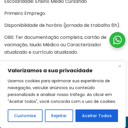
Escolaridade: Ensino Médio Cursando
Primeiro Emprego.
Disponibilidade de horário (jornada de trabalho 6h).
OBS: Ter documentação completa, cartão de
vacinação, laudo Médico ou Caracterizador
atualizado e currículo atualizado.
Valorizamos a sua privacidade
05 VAGAS: OPERADOR (A) DE CAIXA – PCD E
Usamos cookies para aprimorar sua experiência de
REABILITADOS INSS
navegação, veicular anúncios ou conteúdo
personalizado e analisar nosso tráfego. Ao clicar em
Escolaridade: Ensino Médio Cursando
"Aceitar todos", você concorda com o uso de cookies.
Primeiro Emprego.
Customize
Rejeitar
Aceitar Todos
Executar operações de caixa, transações
eletrônicas, fluxo de pagamento, conferência de