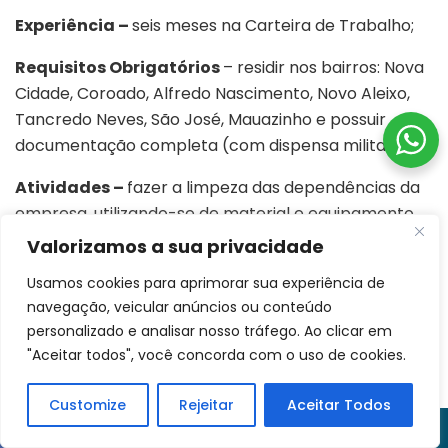
Experiência –
seis meses na Carteira de Trabalho;
Requisitos Obrigatórios
– residir nos bairros: Nova
Cidade, Coroado, Alfredo Nascimento, Novo Aleixo,
Tancredo Neves, São José, Mauazinho e possuir
documentação completa (com dispensa militar);
Atividades –
fazer a limpeza das dependências da
empresa, utilizando-se de material e equipamento
específico; remover o pó dos móveis, fazer a
Valorizamos a sua privacidade
varredura do piso, aspirar detritos, limpar ou lavar
Usamos cookies para aprimorar sua experiência de
vidros e janelas, remover o lixo das lixeiras, higienizar
navegação, veicular anúncios ou conteúdo
os banheiros e repor materiais.
personalizado e analisar nosso tráfego. Ao clicar em
"Aceitar todos", você concorda com o uso de cookies.
Disponível até 10/6/2026 ou encerramento da
vaga
Customize
Rejeitar
Aceitar Todos