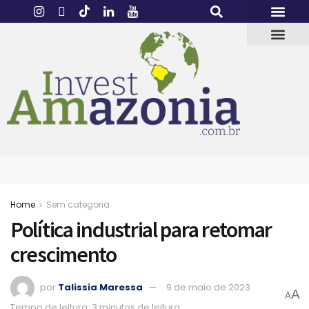
Home
Sem categoria
Política industrial para retomar
crescimento
por
Talissia Maressa
9 de maio de 2023
A
A
Tempo de leitura: 3 minutos de leitura