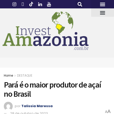
Home
DESTAQUE
Pará é o maior produtor de açaí
no Brasil
por
Talissia Maressa
A
A
28 de outubro de 2023