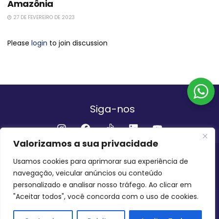
Amazônia
27 DE FEVEREIRO DE 2023
Please
login
to join discussion
Siga-nos
Valorizamos a sua privacidade
Institucional
Usamos cookies para aprimorar sua experiência de
navegação, veicular anúncios ou conteúdo
QUEM SOMOS
FALE CONOSCO
personalizado e analisar nosso tráfego. Ao clicar em
"Aceitar todos", você concorda com o uso de cookies.
INVEST AMAZÔNIA BRASIL
COPYRIGHT 2024 - 2026