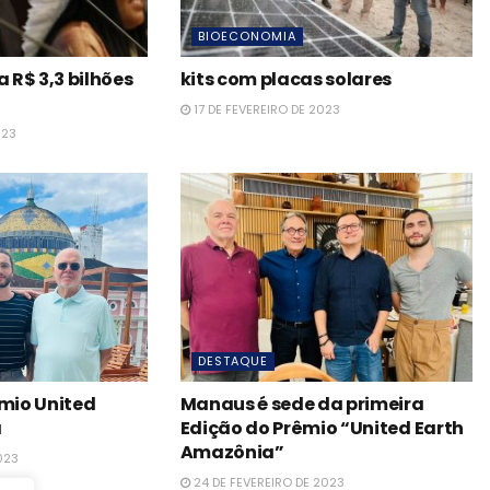
BIOECONOMIA
R$ 3,3 bilhões
kits com placas solares
17 DE FEVEREIRO DE 2023
023
DESTAQUE
êmio United
Manaus é sede da primeira
a
Edição do Prêmio “United Earth
Amazônia”
023
24 DE FEVEREIRO DE 2023