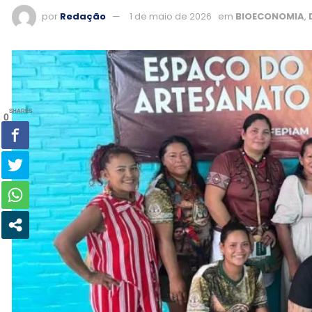
por
Redação
1 de maio de 2026
em
BIOECONOMIA
,
SHARES
0