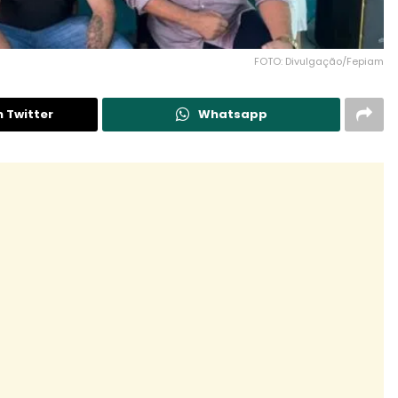
FOTO: Divulgação/Fepiam
n Twitter
Whatsapp