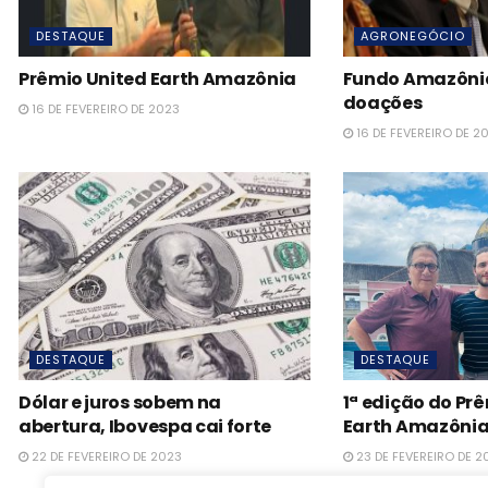
DESTAQUE
AGRONEGÓCIO
Prêmio United Earth Amazônia
Fundo Amazônia 
doações
16 DE FEVEREIRO DE 2023
16 DE FEVEREIRO DE 2
DESTAQUE
DESTAQUE
Dólar e juros sobem na
1ª edição do Pr
abertura, Ibovespa cai forte
Earth Amazôni
22 DE FEVEREIRO DE 2023
23 DE FEVEREIRO DE 2