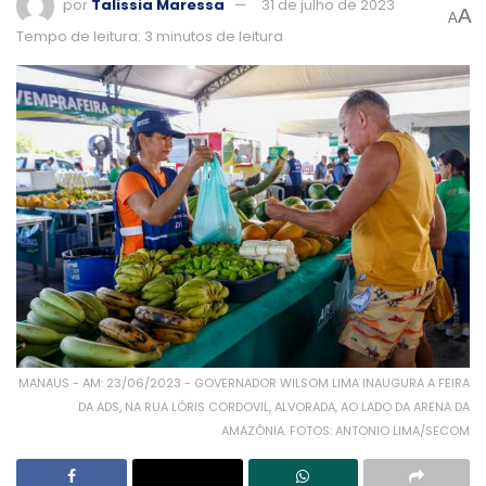
por
Talissia Maressa
31 de julho de 2023
A
A
Tempo de leitura: 3 minutos de leitura
MANAUS - AM: 23/06/2023 - GOVERNADOR WILSOM LIMA INAUGURA A FEIRA
DA ADS, NA RUA LÓRIS CORDOVIL, ALVORADA, AO LADO DA ARENA DA
AMAZÔNIA. FOTOS: ANTONIO LIMA/SECOM