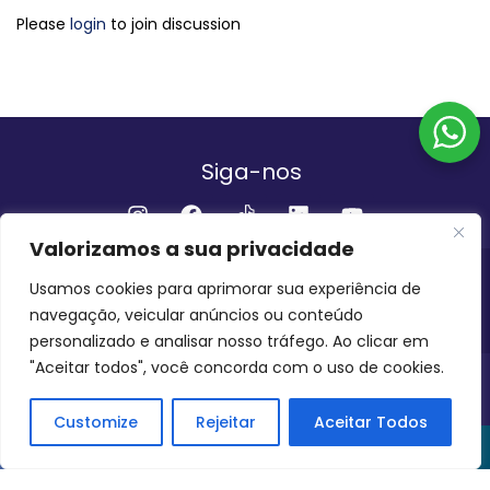
Please
login
to join discussion
Siga-nos
Valorizamos a sua privacidade
Institucional
Usamos cookies para aprimorar sua experiência de
navegação, veicular anúncios ou conteúdo
QUEM SOMOS
FALE CONOSCO
personalizado e analisar nosso tráfego. Ao clicar em
"Aceitar todos", você concorda com o uso de cookies.
INVEST AMAZÔNIA BRASIL
COPYRIGHT 2024 - 2026
Customize
Rejeitar
Aceitar Todos