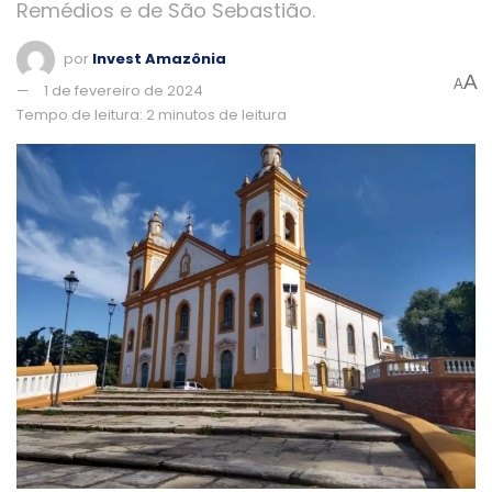
Remédios e de São Sebastião.
por
Invest Amazônia
A
A
1 de fevereiro de 2024
Tempo de leitura: 2 minutos de leitura