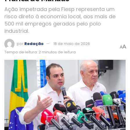
Ação impetrada pela Fiesp representa um
risco direto à economia local, aos mais de
500 mil empregos gerados pelo polo
industrial.
por
Redação
18 de maio de 2026
A
A
Tempo de leitura: 2 minutos de leitura