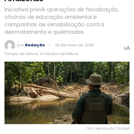
Iniciativa prevê operações de fiscalização,
oficinas de educação ambiental e
campanhas de sensibilização contra
desmatamento e queimadas.
por
Redação
26 de maio de 2026
A
A
Tempo de leitura: 4 minutos de leitura
Foto: reprodução Chatgpt