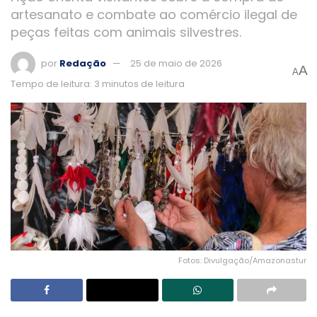
artesanato e combate ao comércio ilegal de
peças feitas com animais silvestres.
por
Redação
25 de maio de 2026
A
A
Tempo de leitura: 3 minutos de leitura
Fotos: Divulgação/Amazonastur