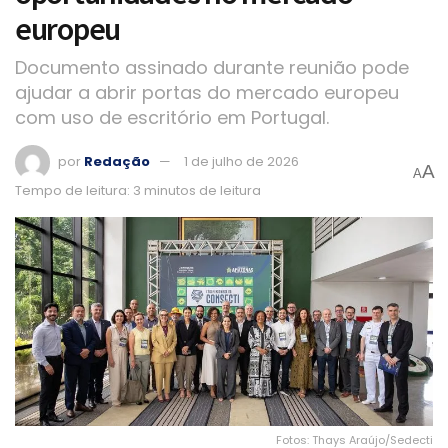
europeu
Documento assinado durante reunião pode
ajudar a abrir portas do mercado europeu
com uso de escritório em Portugal.
por
Redação
1 de julho de 2026
A
A
Tempo de leitura: 3 minutos de leitura
Fotos: Thays Araújo/Sedecti