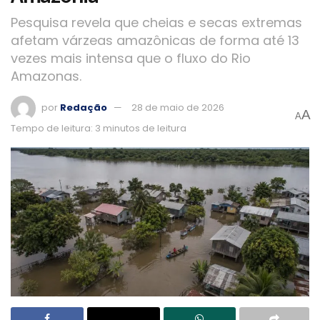
Pesquisa revela que cheias e secas extremas
afetam várzeas amazônicas de forma até 13
vezes mais intensa que o fluxo do Rio
Amazonas.
por
Redação
28 de maio de 2026
A
A
Tempo de leitura: 3 minutos de leitura