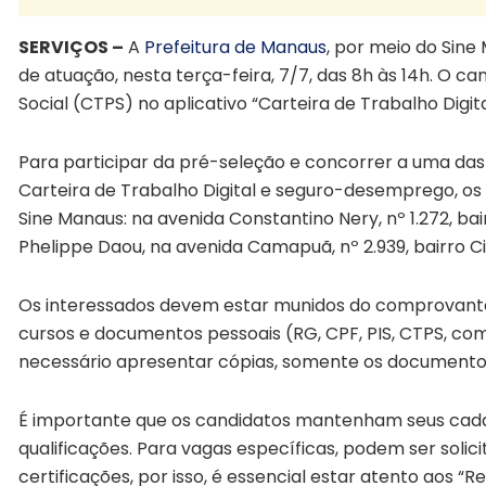
SERVIÇOS –
A
Prefeitura de Manaus
, por meio do Sin
de atuação, nesta terça-feira, 7/7, das 8h às 14h. O ca
Social (CTPS) no aplicativo “Carteira de Trabalho Digit
Para participar da pré-seleção e concorrer a uma das 
Carteira de Trabalho Digital e seguro-desemprego, 
Sine Manaus: na avenida Constantino Nery, nº 1.272, ba
Phelippe Daou, na avenida Camapuã, nº 2.939, bairro C
Os interessados devem estar munidos do comprovante d
cursos e documentos pessoais (RG, CPF, PIS, CTPS, co
necessário apresentar cópias, somente os documentos 
É importante que os candidatos mantenham seus cadas
qualificações. Para vagas específicas, podem ser soli
certificações, por isso, é essencial estar atento aos “R