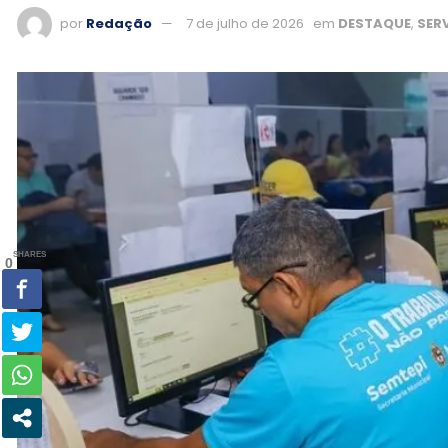
por
Redação
7 de julho de 2026
em
DESTAQUE
,
SER
SHARES
0