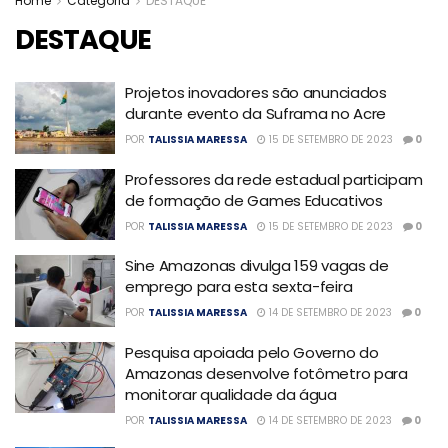
Home
Categoria
DESTAQUE
DESTAQUE
Projetos inovadores são anunciados
durante evento da Suframa no Acre
POR
TALISSIA MARESSA
15 DE SETEMBRO DE 2023
0
Professores da rede estadual participam
de formação de Games Educativos
POR
TALISSIA MARESSA
15 DE SETEMBRO DE 2023
0
Sine Amazonas divulga 159 vagas de
emprego para esta sexta-feira
POR
TALISSIA MARESSA
14 DE SETEMBRO DE 2023
0
Pesquisa apoiada pelo Governo do
Amazonas desenvolve fotômetro para
monitorar qualidade da água
POR
TALISSIA MARESSA
14 DE SETEMBRO DE 2023
0