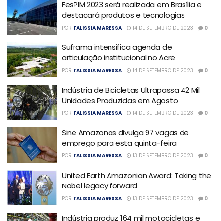
FesPIM 2023 será realizada em Brasília e
destacará produtos e tecnologias
POR
TALISSIA MARESSA
14 DE SETEMBRO DE 2023
0
Suframa intensifica agenda de
articulação institucional no Acre
POR
TALISSIA MARESSA
14 DE SETEMBRO DE 2023
0
Indústria de Bicicletas Ultrapassa 42 Mil
Unidades Produzidas em Agosto
POR
TALISSIA MARESSA
14 DE SETEMBRO DE 2023
0
Sine Amazonas divulga 97 vagas de
emprego para esta quinta-feira
POR
TALISSIA MARESSA
13 DE SETEMBRO DE 2023
0
United Earth Amazonian Award: Taking the
Nobel legacy forward
POR
TALISSIA MARESSA
13 DE SETEMBRO DE 2023
0
Indústria produz 164 mil motocicletas e