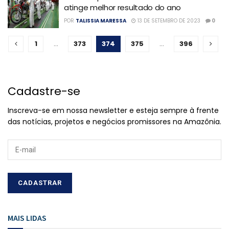
atinge melhor resultado do ano
POR
TALISSIA MARESSA
13 DE SETEMBRO DE 2023
0
1
…
373
374
375
…
396
Cadastre-se
Inscreva-se em nossa newsletter e esteja sempre à frente
das notícias, projetos e negócios promissores na Amazônia.
MAIS LIDAS